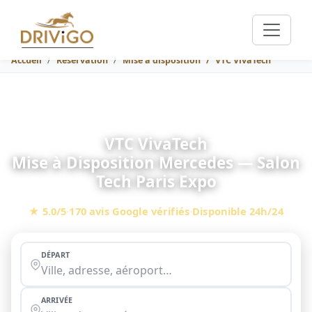
Accueil
Réservation
Mise à disposition
VTC VivaTech
VTC VivaTech
Mise à Disposition Mercedes — Salon
Tech Paris Expo
★ 5.0/5
·
170 avis Google vérifiés
·
Disponible 24h/24
DÉPART
ARRIVÉE