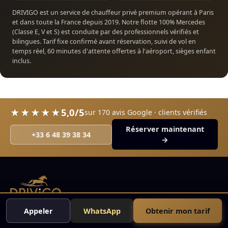
DRIVIGO est un service de chauffeur privé premium opérant à Paris
et dans toute la France depuis 2019. Notre flotte 100% Mercedes
(Classe E, V et S) est conduite par des professionnels vérifiés et
bilingues. Tarif fixe confirmé avant réservation, suivi de vol en
temps réel, 60 minutes d'attente offertes à l'aéroport, sièges enfant
inclus.
5,0/5
★★★★★
sur 170 avis Google · clients vérifiés
Réserver maintenant
+33 6 48 39 38 34
→
Appeler
WhatsApp
Obtenir mon tarif
Chauffeur privé haut de gamme depuis Paris. Mercedes
premium, tarifs fixes, disponible 24h/7j.