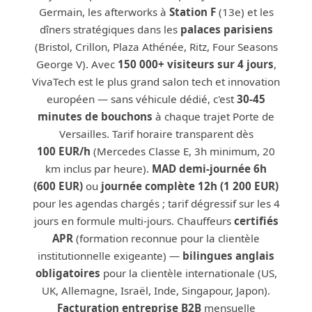
Germain, les afterworks à
Station F
(13e) et les
dîners stratégiques dans les
palaces parisiens
(Bristol, Crillon, Plaza Athénée, Ritz, Four Seasons
George V). Avec
150 000+ visiteurs sur 4 jours
,
VivaTech est le plus grand salon tech et innovation
européen — sans véhicule dédié, c'est
30-45
minutes de bouchons
à chaque trajet Porte de
Versailles. Tarif horaire transparent dès
100 EUR/h
(Mercedes Classe E, 3h minimum, 20
km inclus par heure).
MAD demi-journée 6h
(600 EUR)
ou
journée complète 12h (1 200 EUR)
pour les agendas chargés ; tarif dégressif sur les 4
jours en formule multi-jours. Chauffeurs
certifiés
APR
(formation reconnue pour la clientèle
institutionnelle exigeante) —
bilingues anglais
obligatoires
pour la clientèle internationale (US,
UK, Allemagne, Israël, Inde, Singapour, Japon).
Facturation entreprise B2B
mensuelle