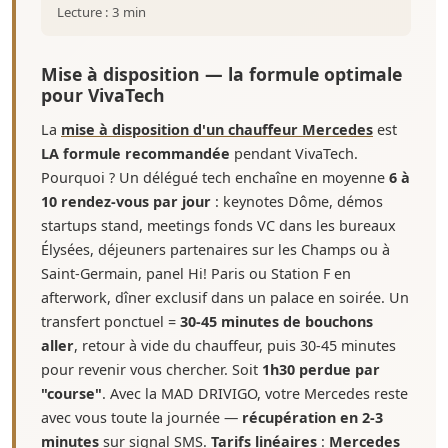
Lecture : 3 min
Mise à disposition — la formule optimale
pour VivaTech
La
mise à disposition d'un chauffeur Mercedes
est
LA formule recommandée
pendant VivaTech.
Pourquoi ? Un délégué tech enchaîne en moyenne
6 à
10 rendez-vous par jour
: keynotes Dôme, démos
startups stand, meetings fonds VC dans les bureaux
Élysées, déjeuners partenaires sur les Champs ou à
Saint-Germain, panel Hi! Paris ou Station F en
afterwork, dîner exclusif dans un palace en soirée. Un
transfert ponctuel =
30-45 minutes de bouchons
aller
, retour à vide du chauffeur, puis 30-45 minutes
pour revenir vous chercher. Soit
1h30 perdue par
"course"
. Avec la MAD DRIVIGO, votre Mercedes reste
avec vous toute la journée —
récupération en 2-3
minutes
sur signal SMS.
Tarifs linéaires
:
Mercedes