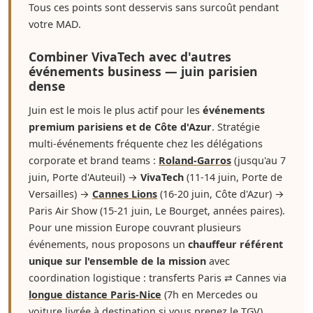
Tous ces points sont desservis sans surcoût pendant
votre MAD.
Combiner VivaTech avec d'autres
événements business — juin parisien
dense
Juin est le mois le plus actif pour les
événements
premium parisiens et de Côte d'Azur
. Stratégie
multi-événements fréquente chez les délégations
corporate et brand teams :
Roland-Garros
(jusqu'au 7
juin, Porte d'Auteuil) →
VivaTech
(11-14 juin, Porte de
Versailles) →
Cannes Lions
(16-20 juin, Côte d'Azur) →
Paris Air Show (15-21 juin, Le Bourget, années paires).
Pour une mission Europe couvrant plusieurs
événements, nous proposons un
chauffeur référent
unique sur l'ensemble de la mission
avec
coordination logistique : transferts Paris ⇄ Cannes via
longue distance Paris-Nice
(7h en Mercedes ou
voiture livrée à destination si vous prenez le TGV),