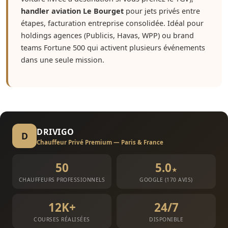
handler aviation Le Bourget
pour jets privés entre
étapes, facturation entreprise consolidée. Idéal pour
holdings agences (Publicis, Havas, WPP) ou brand
teams Fortune 500 qui activent plusieurs événements
dans une seule mission.
DRIVIGO
D
Chauffeur Privé Premium — Paris & France
50
5.0
★
CHAUFFEURS PROFESSIONNELS
GOOGLE (170 AVIS)
12K+
24/7
COURSES RÉALISÉES
DISPONIBLE