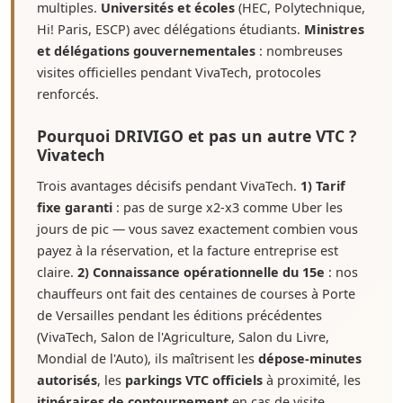
multiples.
Universités et écoles
(HEC, Polytechnique,
Hi! Paris, ESCP) avec délégations étudiants.
Ministres
et délégations gouvernementales
: nombreuses
visites officielles pendant VivaTech, protocoles
renforcés.
Pourquoi DRIVIGO et pas un autre VTC ?
Vivatech
Trois avantages décisifs pendant VivaTech.
1) Tarif
fixe garanti
: pas de surge x2-x3 comme Uber les
jours de pic — vous savez exactement combien vous
payez à la réservation, et la facture entreprise est
claire.
2) Connaissance opérationnelle du 15e
: nos
chauffeurs ont fait des centaines de courses à Porte
de Versailles pendant les éditions précédentes
(VivaTech, Salon de l'Agriculture, Salon du Livre,
Mondial de l'Auto), ils maîtrisent les
dépose-minutes
autorisés
, les
parkings VTC officiels
à proximité, les
itinéraires de contournement
en cas de visite