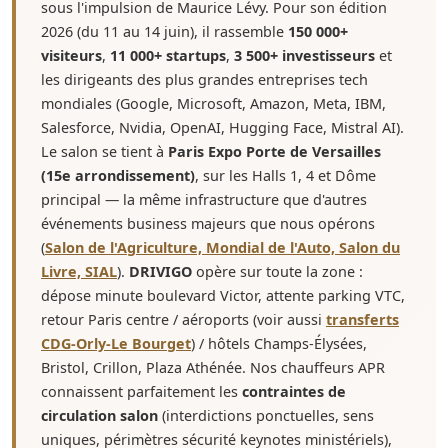
sous l'impulsion de Maurice Lévy. Pour son édition
2026 (du 11 au 14 juin), il rassemble
150 000+
visiteurs
,
11 000+ startups
,
3 500+ investisseurs
et
les dirigeants des plus grandes entreprises tech
mondiales (Google, Microsoft, Amazon, Meta, IBM,
Salesforce, Nvidia, OpenAI, Hugging Face, Mistral AI).
Le salon se tient à
Paris Expo Porte de Versailles
(15e arrondissement)
, sur les Halls 1, 4 et Dôme
principal — la même infrastructure que d'autres
événements business majeurs que nous opérons
(
Salon de l'Agriculture, Mondial de l'Auto, Salon du
Livre, SIAL
).
DRIVIGO
opère sur toute la zone :
dépose minute boulevard Victor, attente parking VTC,
retour Paris centre / aéroports (voir aussi
transferts
CDG-Orly-Le Bourget
) / hôtels Champs-Élysées,
Bristol, Crillon, Plaza Athénée. Nos chauffeurs APR
connaissent parfaitement les
contraintes de
circulation salon
(interdictions ponctuelles, sens
uniques, périmètres sécurité keynotes ministériels),