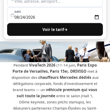
DATE
Voir le tarif
→
Annulation flexible (
CGV
) · Paiement sécurisé · Confirmation
immédiate
Pendant
VivaTech 2026
(11-14 juin,
Paris Expo
Porte de Versailles, Paris 15e
),
DRIVIGO
met à
disposition des
chauffeurs Mercedes dédiés
aux
délégations corporate, fonds d'investissement et
brand teams — un
véhicule premium qui vous
suit toute la journée
entre le salon (Hall 1,
Dôme keynote, zones pitchs startups), les
déjeuners partenaires Champs-Élysées ou Saint-