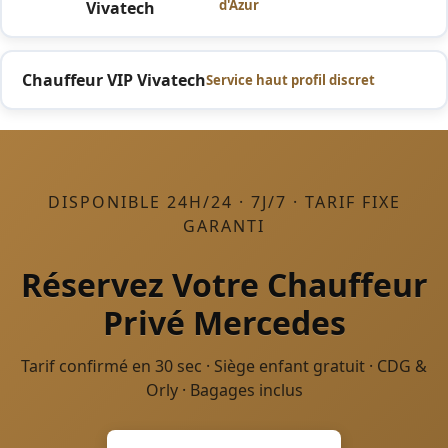
d'Azur
Vivatech
Chauffeur VIP Vivatech
Service haut profil discret
DISPONIBLE 24H/24 · 7J/7 · TARIF FIXE
GARANTI
Réservez Votre Chauffeur
Privé Mercedes
Tarif confirmé en 30 sec · Siège enfant gratuit · CDG &
Orly · Bagages inclus