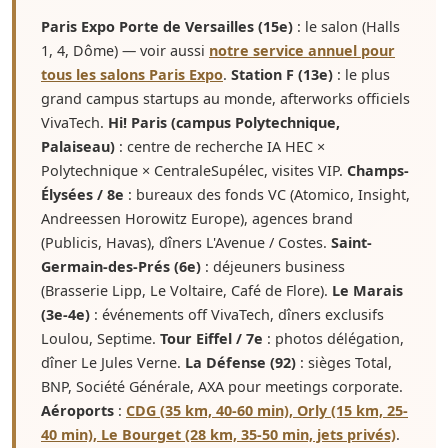
Paris Expo Porte de Versailles (15e)
: le salon (Halls
1, 4, Dôme) — voir aussi
notre service annuel pour
tous les salons Paris Expo
.
Station F (13e)
: le plus
grand campus startups au monde, afterworks officiels
VivaTech.
Hi! Paris (campus Polytechnique,
Palaiseau)
: centre de recherche IA HEC ×
Polytechnique × CentraleSupélec, visites VIP.
Champs-
Élysées / 8e
: bureaux des fonds VC (Atomico, Insight,
Andreessen Horowitz Europe), agences brand
(Publicis, Havas), dîners L'Avenue / Costes.
Saint-
Germain-des-Prés (6e)
: déjeuners business
(Brasserie Lipp, Le Voltaire, Café de Flore).
Le Marais
(3e-4e)
: événements off VivaTech, dîners exclusifs
Loulou, Septime.
Tour Eiffel / 7e
: photos délégation,
dîner Le Jules Verne.
La Défense (92)
: sièges Total,
BNP, Société Générale, AXA pour meetings corporate.
Aéroports
:
CDG (35 km, 40-60 min), Orly (15 km, 25-
40 min), Le Bourget (28 km, 35-50 min, jets privés)
.