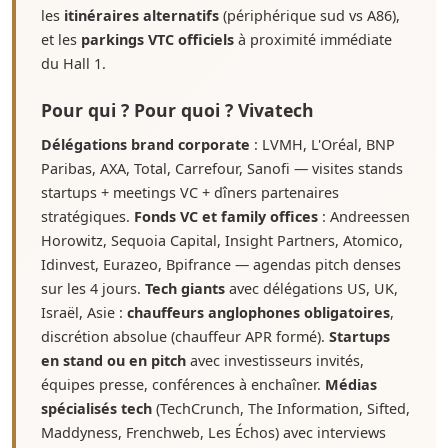
les
itinéraires alternatifs
(périphérique sud vs A86),
et les
parkings VTC officiels
à proximité immédiate
du Hall 1.
Pour qui ? Pour quoi ? Vivatech
Délégations brand corporate
: LVMH, L'Oréal, BNP
Paribas, AXA, Total, Carrefour, Sanofi — visites stands
startups + meetings VC + dîners partenaires
stratégiques.
Fonds VC et family offices
: Andreessen
Horowitz, Sequoia Capital, Insight Partners, Atomico,
Idinvest, Eurazeo, Bpifrance — agendas pitch denses
sur les 4 jours.
Tech giants
avec délégations US, UK,
Israël, Asie :
chauffeurs anglophones obligatoires
,
discrétion absolue (chauffeur APR formé).
Startups
en stand ou en pitch
avec investisseurs invités,
équipes presse, conférences à enchaîner.
Médias
spécialisés tech
(TechCrunch, The Information, Sifted,
Maddyness, Frenchweb, Les Échos) avec interviews