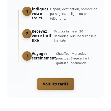
Indiquez
Départ, destination, nombre de
1
votre
passagers. En ligne ou par
trajet
téléphone.
Recevez
Prix confirmé en 30
2
votre tarif
secondes. Aucune surprise à
fixe
l'arrivée.
Voyagez
Chauffeur Mercedes
3
sereinement
ponctuel. Siège enfant
gratuit sur demande.
Voir les tarifs