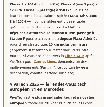
Classe E à 100 €/h
(3h = 300 €),
Classe V (van 7 pax) à
120 €/h
,
Classe S (prestige) à 150 €/h
. Pour une
journée complète au salon + soirée :
MAD 12h Classe
E à 1200 €
— incomparablement plus rentable
qu'enchaîner 8 Uber avec surge. La MAD inclut
déjeuner d'affaires à La Maison Russe
,
passage à
Station F
pour pitch event, ou
dépose Plaza Athénée
pour dîner stratégique.
20 km inclus par heure
(largement suffisant pour rester dans Paris intra-
muros). Si vous prolongez vers la
Côte d'Azur
après
VivaTech pour
Cannes Lions
, demandez un devis
multi-événements (Paris ⇄ Nice : voiture livrée à
destination, chauffeur attend sur place).
VivaTech 2026 — le rendez-vous tech
européen #1 en Mercedes
VivaTech
est le
plus grand salon tech et innovation
européen
, fondé en 2016 par Publicis et Les Échos