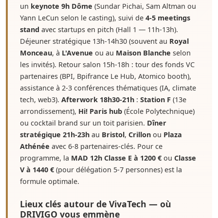
un
keynote 9h Dôme
(Sundar Pichai, Sam Altman ou
Yann LeCun selon le casting), suivi de
4-5 meetings
stand
avec startups en pitch (Hall 1 — 11h-13h).
Déjeuner stratégique 13h-14h30 (souvent au
Royal
Monceau
, à
L'Avenue
ou au
Maison Blanche
selon
les invités). Retour salon 15h-18h : tour des fonds VC
partenaires (BPI, Bpifrance Le Hub, Atomico booth),
assistance à 2-3 conférences thématiques (IA, climate
tech, web3).
Afterwork 18h30-21h
:
Station F
(13e
arrondissement),
Hi! Paris hub
(École Polytechnique)
ou cocktail brand sur un toit parisien.
Dîner
stratégique 21h-23h
au
Bristol
,
Crillon
ou
Plaza
Athénée
avec 6-8 partenaires-clés. Pour ce
programme, la
MAD 12h Classe E à 1200 €
ou
Classe
V à 1440 €
(pour délégation 5-7 personnes) est la
formule optimale.
Lieux clés autour de VivaTech — où
DRIVIGO vous emmène