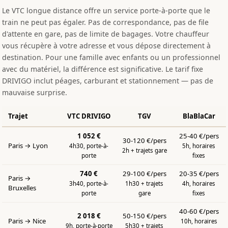
Le VTC longue distance offre un service porte-à-porte que le
train ne peut pas égaler. Pas de correspondance, pas de file
d'attente en gare, pas de limite de bagages. Votre chauffeur
vous récupère à votre adresse et vous dépose directement à
destination. Pour une famille avec enfants ou un professionnel
avec du matériel, la différence est significative. Le tarif fixe
DRIVIGO inclut péages, carburant et stationnement — pas de
mauvaise surprise.
Trajet
VTC DRIVIGO
TGV
BlaBlaCar
1 052 €
25-40 €/pers
30-120 €/pers
Paris → Lyon
4h30, porte-à-
5h, horaires
2h + trajets gare
porte
fixes
740 €
29-100 €/pers
20-35 €/pers
Paris →
3h40, porte-à-
1h30 + trajets
4h, horaires
Bruxelles
porte
gare
fixes
40-60 €/pers
2 018 €
50-150 €/pers
Paris → Nice
10h, horaires
9h, porte-à-porte
5h30 + trajets