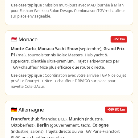
Use case typique :
Mission multi-jours avec MAD journée à Milan
pour Fashion Week ou Salon Design. Combinaison TGV + chauffeur
sur place envisageable.
🇲🇨 Monaco
~950 km
Monte-Carlo
,
Monaco Yacht Show
(septembre),
Grand Prix
F1
(mai), tournois tennis Rolex Masters. Hub yacht &
supercars, clientèle ultra-premium. Trajet Paris-Monaco par
TGV+chauffeur Nice plus efficace que route directe.
Use case typique :
Coordination avec votre arrivée TGV Nice ou jet
privé Le Bourget → Nice → chauffeur DRIVIGO sur place pour
navette Côte d'Azur.
🇩🇪 Allemagne
~580-880 km
Francfort
(hub financier, BCE),
Munich
(industrie,
Oktoberfest),
Berlin
(gouvernement, tech),
Cologne
(industrie, salons). Trajets directs ou via TGV Paris-Francfort
3h50 puis chauffeur sur place.