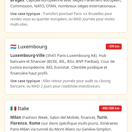
Bruges
. Capitale européenne avec sièges Parlement européen,
Commission, NATO, OTAN, nombreux sièges internationaux.
Use case typique :
Transfert ponctuel Paris ↔ Bruxelles pour
rendez-vous au quartier européen, ou MAD journée pour visites
multi-sites.
🇱🇺 Luxembourg
~370 km
Luxembourg-Ville
(3h45 Paris-Luxembourg A4). Hub
bancaire et financier (BCEE, BIL, BGL BNP Paribas), Cour de
Justice européenne, BEI, Eurostat. Clientèle juridique et
financière haut profil.
Use case typique :
Aller-retour journée pour audit ou closing
bancaire, ou MAD 2 jours pour roadshow investisseurs.
🇮🇹 Italie
~850-1200 km
Milan
(Fashion Week, Salon del Mobile, finance),
Turin
,
Florence
,
Rome
(sur devis spécifique multi-jours). Itinéraires
Paris-Milan via tunnel du Mont-Blanc ou Genève-Simplon.