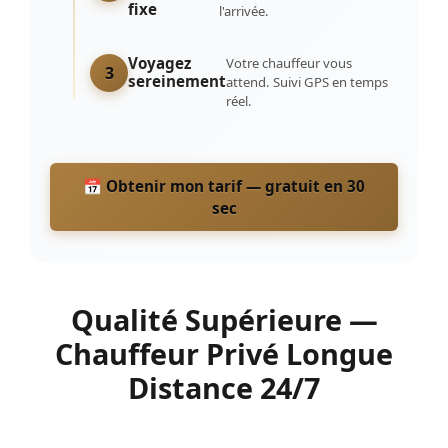
fixe
l'arrivée.
Voyagez
Votre chauffeur vous
3
sereinement
attend. Suivi GPS en temps
réel.
📅 Obtenir mon tarif — gratuit en 30
sec
Qualité Supérieure —
Chauffeur Privé Longue
Distance 24/7