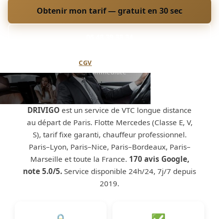
Obtenir mon tarif — gratuit en 30 sec
06 48 39 38 34
Annulation flexible (
CGV
) · Paiement sécurisé · Confirmation
immédiate
DRIVIGO
est un service de VTC longue distance
au départ de Paris. Flotte Mercedes (Classe E, V,
S), tarif fixe garanti, chauffeur professionnel.
Paris–Lyon, Paris–Nice, Paris–Bordeaux, Paris–
Marseille et toute la France.
170 avis Google,
note 5.0/5.
Service disponible 24h/24, 7j/7 depuis
2019.