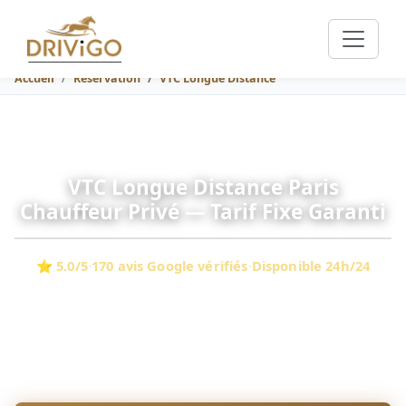
Accueil
Réservation
VTC Longue Distance
VTC Longue Distance Paris
Chauffeur Privé — Tarif Fixe Garanti
⭐ 5.0/5
·
170 avis Google vérifiés
·
Disponible 24h/24
Mercedes premium · Prix garanti en 30 sec · CDG & Orly ·
Péages en sus · Bagages inclus · Sans surprise
1 052 €
À partir de
(Paris–Lyon, berline 3 pax, péages en sus)