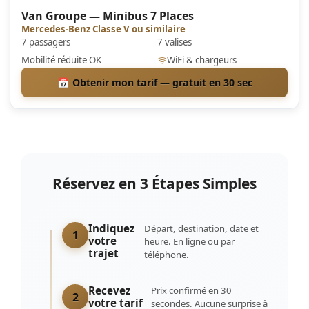
Van Groupe — Minibus 7 Places
Mercedes-Benz Classe V ou similaire
7 passagers
7 valises
Mobilité réduite OK
WiFi & chargeurs
📅 Obtenir mon tarif — gratuit en 30 sec
Réservez en 3 Étapes Simples
Indiquez
Départ, destination, date et
1
votre
heure. En ligne ou par
trajet
téléphone.
Recevez
Prix confirmé en 30
2
votre tarif
secondes. Aucune surprise à