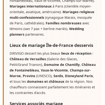
Fontainebleau, Vaux-le-Vicomte, Champs-sur-Marne).
Mariages internationaux
à Paris (clientèle moyen-
orientale, asiatique, américaine).
Mariages religieux
multi-confessionnels
(synagogue Marais, mosquée
de Paris, cathédrales).
Familles nombreuses
avec
témoins (van 7 pax + berline mariés).
Wedding
planners
partenaires.
Lieux de mariage Île-de-France desservis
DRIVIGO dessert les plus beaux
lieux de réception
:
Château de Versailles
(Galerie des Glaces,
Petit/Grand Trianon),
Domaine de Chantilly
,
Château
de Fontainebleau
,
Vaux-le-Vicomte
,
Champs-sur-
Marne
,
Provins
(UNESCO),
Senlis
,
Disneyland Paris
,
et tous les
domaines et châteaux
de la région. Nos
chauffeurs connaissent parfaitement les itinéraires et
les contraintes d'accès.
Services associés mariage