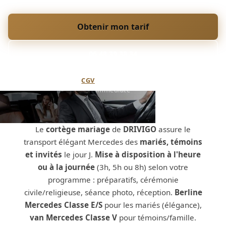
Obtenir mon tarif
06 48 39 38 34
Annulation flexible (
CGV
) · Paiement sécurisé · Confirmation
immédiate
Le
cortège mariage
de
DRIVIGO
assure le
transport élégant Mercedes des
mariés, témoins
et invités
le jour J.
Mise à disposition à l'heure
ou à la journée
(3h, 5h ou 8h) selon votre
programme : préparatifs, cérémonie
civile/religieuse, séance photo, réception.
Berline
Mercedes Classe E/S
pour les mariés (élégance),
van Mercedes Classe V
pour témoins/famille.