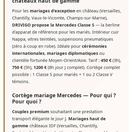
châteaux haut de gamme
Pour les
mariages d'exception
en château (Versailles,
Chantilly, Vaux-le-Vicomte, Champs-sur-Marne),
DRIVIGO propose la Mercedes Classe S
— la berline
d'apparat de référence pour les mariés. Intérieur cuir
Nappa, vitres teintées, suspensions pneumatiques
(zéro à-coup en robe). Idéale pour
cérémonies
internationales
,
mariages diplomatiques
ou
clientèle fortunée Moyen-Orient/Asie. Tarif :
450 €
(3h),
750 €
(5h),
1200 €
(8h jour J complet). Cortège complet
possible : 1 Classe S pour mariés + 1 ou 2 Classe V
témoins.
Cortège mariage Mercedes — Pour qui ?
Pour quoi ?
Couples premium
souhaitant une prestation
transport élégante le jour J.
Mariages haut de
gamme
châteaux IDF (Versailles, Chantilly,