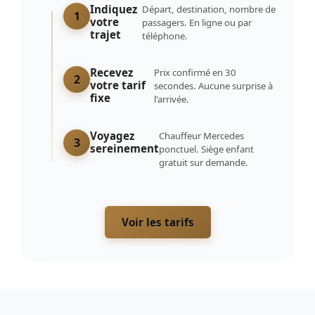
Indiquez
Départ, destination, nombre de
1
votre
passagers. En ligne ou par
trajet
téléphone.
Recevez
Prix confirmé en 30
2
votre tarif
secondes. Aucune surprise à
fixe
l'arrivée.
Voyagez
Chauffeur Mercedes
3
sereinement
ponctuel. Siège enfant
gratuit sur demande.
Voir les tarifs