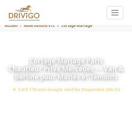
Accueil
Réservations VTC
Cortège Mariage
Cortège Mariage Paris
Chauffeur Privé Mercedes — Van &
Berline pour Mariés et Témoins
★ 5.0/5
·
170 avis Google vérifiés
·
Disponible 24h/24
Mercedes Classe E, V & S · Tarif fixe garanti · Siège enfant
gratuit
300 €
À partir de
(Mise à disposition 3 heures, berline, péages
en sus)