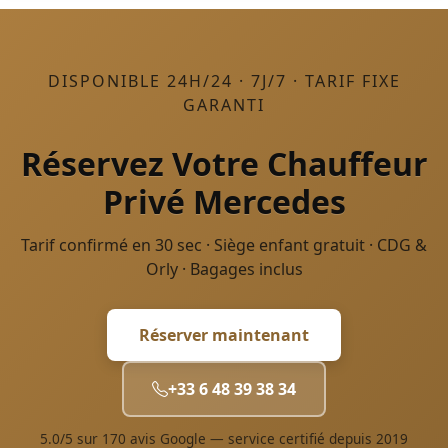
DISPONIBLE 24H/24 · 7J/7 · TARIF FIXE
GARANTI
Réservez Votre Chauffeur
Privé Mercedes
Tarif confirmé en 30 sec · Siège enfant gratuit · CDG &
Orly · Bagages inclus
Réserver maintenant
+33 6 48 39 38 34
5.0/5 sur 170 avis Google — service certifié depuis 2019