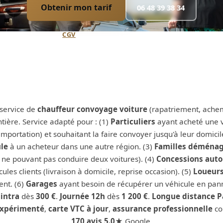
Obtenir mon tarif
06 48 39 38 34
Annulation flexible (
CGV
) · Paiement sécurisé · Confirmation immédiat
service de
chauffeur convoyage voiture
(rapatriement, achem
tière. Service adapté pour : (1)
Particuliers
ayant acheté une v
importation) et souhaitant la faire convoyer jusqu'à leur domicil
le
à un acheteur dans une autre région. (3)
Familles déména
t ne pouvant pas conduire deux voitures). (4)
Concessions aut
les clients (livraison à domicile, reprise occasion). (5)
Loueurs
ent. (6)
Garages
ayant besoin de récupérer un véhicule en pann
intra
dès
300 €
.
Journée 12h
dès
1 200 €
.
Longue distance P
xpérimenté
,
carte VTC à jour
,
assurance professionnelle
co
170 avis 5.0★
Google.