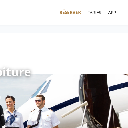
RÉSERVER
TARIFS
APP
iture
t
sus)