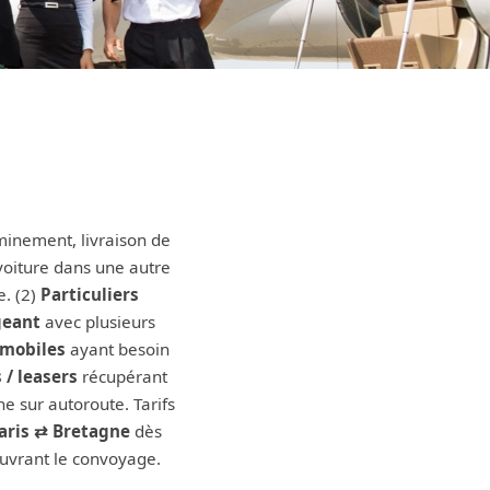
e
inement, livraison de
oiture dans une autre
e. (2)
Particuliers
geant
avec plusieurs
omobiles
ayant besoin
 / leasers
récupérant
e sur autoroute. Tarifs
aris ⇄ Bretagne
dès
uvrant le convoyage.