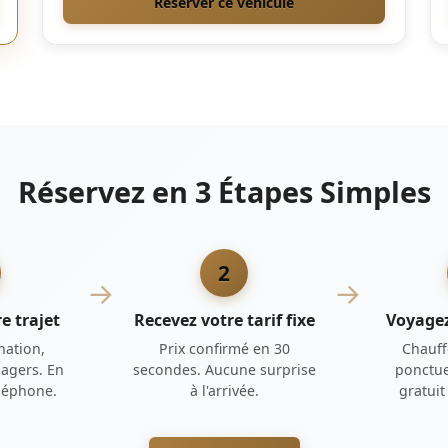
Réserver ce véhicule
Réservez en 3 Étapes Simples
2
→
→
e trajet
Recevez votre tarif fixe
Voyage
nation,
Prix confirmé en 30
Chauff
agers. En
secondes. Aucune surprise
ponctue
éléphone.
à l'arrivée.
gratui