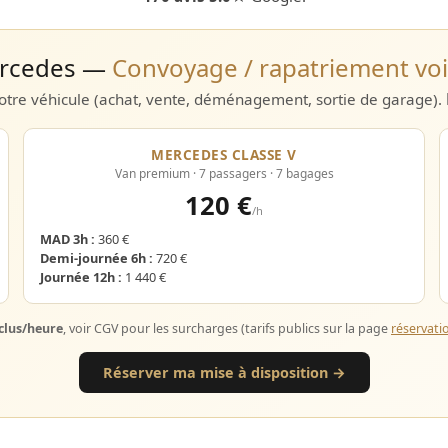
Mercedes —
Convoyage / rapatriement voi
tre véhicule (achat, vente, déménagement, sortie de garage).
MERCEDES CLASSE V
Van premium · 7 passagers · 7 bagages
120 €
/h
MAD 3h :
360 €
Demi-journée 6h :
720 €
Journée 12h :
1 440 €
clus/heure
, voir CGV pour les surcharges (tarifs publics sur la page
réservati
Réserver ma mise à disposition →