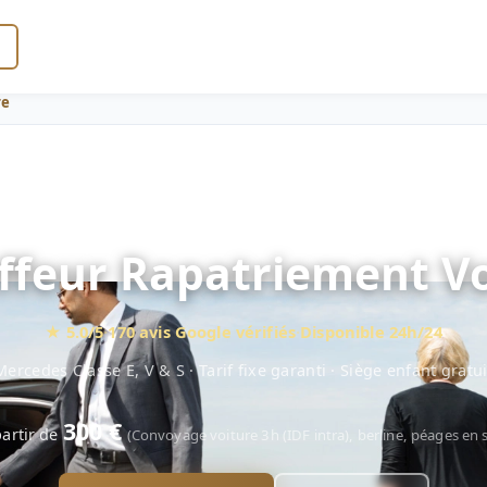
re
ffeur Rapatriement Vo
★ 5.0/5
·
170 avis Google vérifiés
·
Disponible 24h/24
Mercedes Classe E, V & S · Tarif fixe garanti · Siège enfant gratui
300 €
partir de
(Convoyage voiture 3h (IDF intra), berline, péages en 