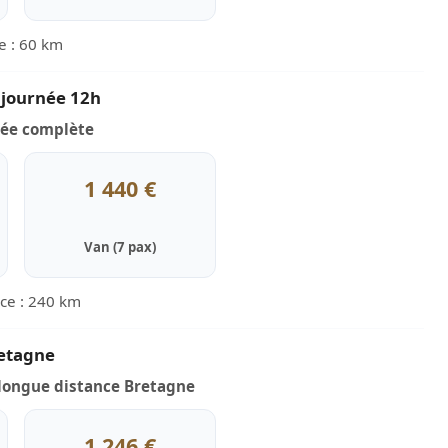
e : 60 km
 journée 12h
née complète
1 440 €
Van (7 pax)
nce : 240 km
etagne
longue distance Bretagne
1 246 €