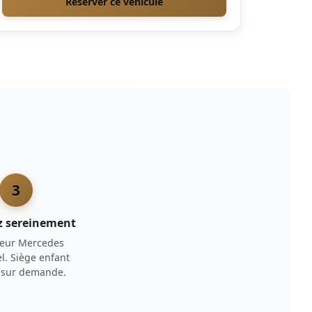
Réserver ce véhicule
3
z sereinement
eur Mercedes
l. Siège enfant
t sur demande.