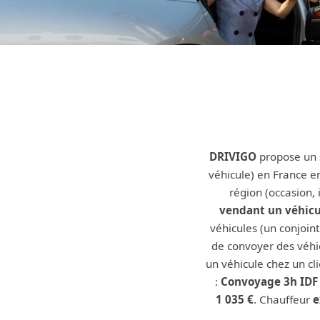
DRIVIGO
propose un 
véhicule) en France en
région (occasion, 
vendant un véhicu
véhicules (un conjoin
de convoyer des véhicu
un véhicule chez un cli
:
Convoyage 3h IDF 
1 035 €
. Chauffeur
e