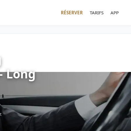
RÉSERVER
TARIFS
APP
g
— Long
t