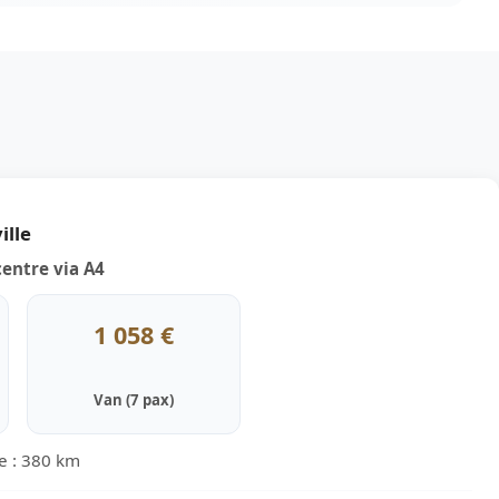
ille
entre via A4
1 058 €
Van (7 pax)
ce : 380 km