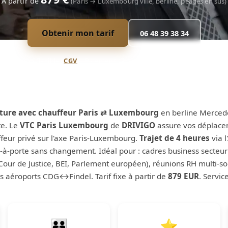
À partir de
(Paris → Luxembourg ville, berline, péages en sus)
Obtenir mon tarif
06 48 39 38 34
Annulation flexible (
CGV
) · Paiement sécurisé · Confirmation immédiat
iture avec chauffeur Paris ⇄ Luxembourg
en berline Mercede
te. Le
VTC Paris Luxembourg
de
DRIVIGO
assure vos déplace
eur privé sur l'axe Paris-Luxembourg.
Trajet de 4 heures
via l
te-à-porte sans changement. Idéal pour : cadres business secteu
Cour de Justice, BEI, Parlement européen), réunions RH multi-
ts aéroports CDG↔Findel. Tarif fixe à partir de
879 EUR
. Servic
👪
⭐