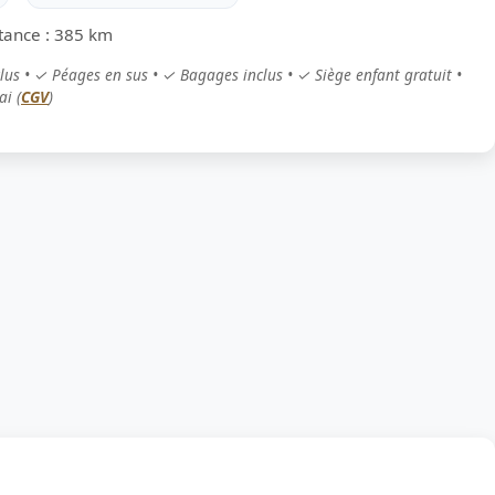
stance : 385 km
clus • ✓ Péages en sus • ✓ Bagages inclus • ✓ Siège enfant gratuit •
ai (
CGV
)