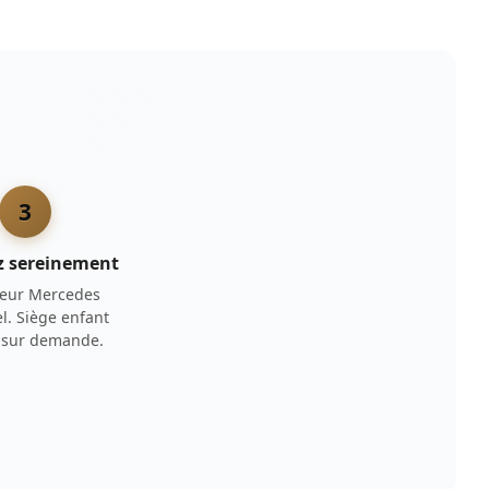
3
z sereinement
eur Mercedes
l. Siège enfant
t sur demande.