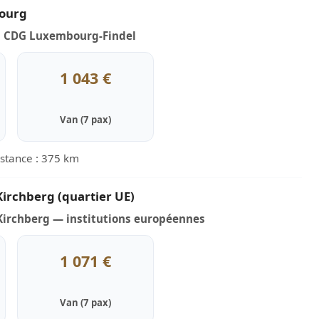
ourg
is CDG Luxembourg-Findel
1 043 €
Van (7 pax)
istance : 375 km
irchberg (quartier UE)
irchberg — institutions européennes
1 071 €
Van (7 pax)