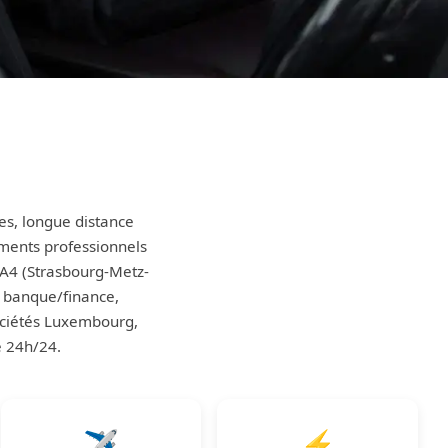
e
s, longue distance
ments professionnels
'A4 (Strasbourg-Metz-
r banque/finance,
sociétés Luxembourg,
e 24h/24.
✈️
⚡