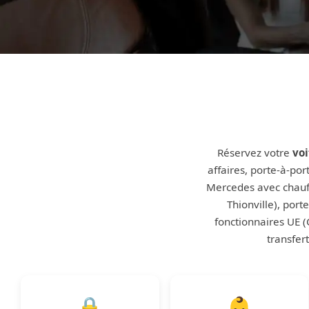
Réservez votre
vo
affaires, porte-à-por
Mercedes avec chauff
Thionville), por
fonctionnaires UE (
transfer
🔒
👶