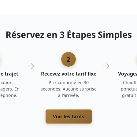
Réservez en 3 Étapes Simples
2
→
→
e trajet
Recevez votre tarif fixe
Voyage
nation,
Prix confirmé en 30
Chauff
agers. En
secondes. Aucune surprise
ponctue
éléphone.
à l'arrivée.
gratui
Voir les tarifs