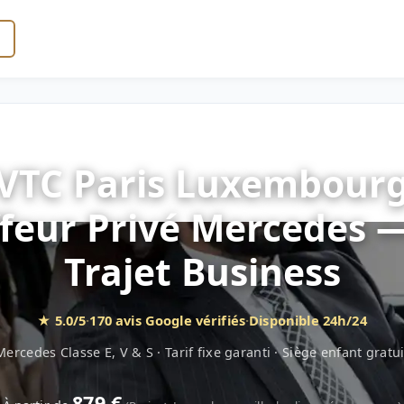
VTC Paris Luxembour
feur Privé Mercedes 
Trajet Business
★ 5.0/5
·
170 avis Google vérifiés
·
Disponible 24h/24
Mercedes Classe E, V & S · Tarif fixe garanti · Siège enfant gratui
879 €