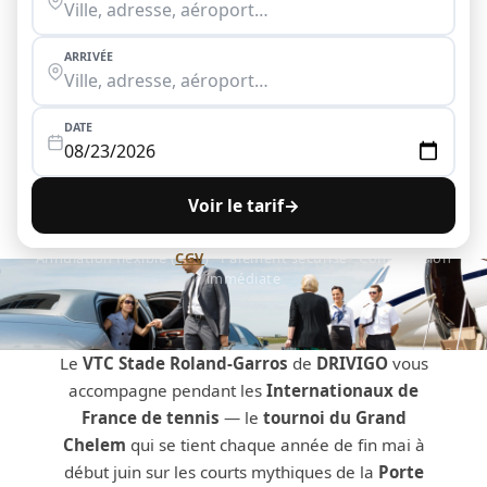
ARRIVÉE
DATE
Voir le tarif
→
Annulation flexible (
CGV
) · Paiement sécurisé · Confirmation
immédiate
Le
VTC Stade Roland-Garros
de
DRIVIGO
vous
accompagne pendant les
Internationaux de
France de tennis
— le
tournoi du Grand
Chelem
qui se tient chaque année de fin mai à
début juin sur les courts mythiques de la
Porte