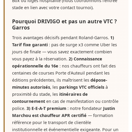
Box ou loges hospitalité (nous coordonnons l'entrée
stade en lien avec votre contact tournoi).
Pourquoi DRIVIGO et pas un autre VTC ?
Garros
Trois avantages décisifs pendant Roland-Garros.
1)
Tarif fixe garanti
: pas de surge x3 comme Uber les
jours de finale — vous savez exactement combien
vous payez à la réservation.
2) Connaissance
opérationnelle du 16e
: nos chauffeurs ont fait des
centaines de courses Porte d'Auteuil pendant les
éditions précédentes, ils maîtrisent les
dépose-
minutes autorisés
, les
parkings VTC officiels
à
proximité du stade, les
itinéraires de
contournement
en cas de manifestation ou contrôle
police.
3) E-E-A-T premium
: notre fondateur
Justin
Marchou est chauffeur APR certifié
— formation
référence pour le transport de clientèle
institutionnelle et événementielle exigeante. Pour un