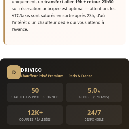
uniquement, un
transfert aller 19h + retour 23h30
sur réservation anticipée est optimal — attention, les
VTC/taxis sont saturés en sortie après 23h, d'où
l'intérêt d'un chauffeur dédié qui vous attend à
l'avance.
DRIVIGO
D
Chauffeur Privé Premium — Paris & France
50
5.0
★
CHAUFFEURS PROFESSIONNELS
GOOGLE (170 AVIS)
12K+
24/7
COURSES RÉALISÉES
DISPONIBLE