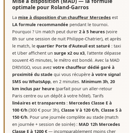
Mise à disposition (MAD) — la formule
optimale pour Roland-Garros
La
mise à disposition d'un chauffeur Mercedes
est
LA formule recommandée
pendant le tournoi.
Pourquoi ? Un match peut durer
2 à 5 heures
(voire
8h sur une session de nuit Philippe-Chatrier), et après
le match, le
quartier Porte d'Auteuil est saturé
: taxi
et Uber affichent un
surge x2 ou x3
, l'attente dépasse
souvent 45 minutes, le métro est bondé. Avec la MAD
DRIVIGO, vous avez
votre chauffeur dédié garé à
proximité du stade
qui vous récupère
à votre signal
SMS ou WhatsApp
, en 2 minutes.
Minimum 3h
,
20
km inclus par heure
(parfait pour un aller-retour
Paris centre ou un dépôt à votre hôtel). Tarifs
linéaires et transparents
:
Mercedes Classe E à
100 €/h
(300 € pour 3h),
Classe V à 120 €/h
,
Classe S à
150 €/h
. Pour une journée complète au stade (match
en journée + session de soirée) :
MAD 12h Mercedes
Classe E à 1200 €
— incomparablement moins cher