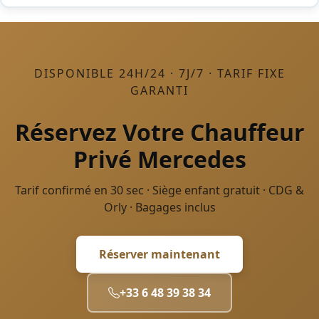
DISPONIBLE 24H/24 · 7J/7 · TARIF FIXE
GARANTI
Réservez Votre Chauffeur
Privé Mercedes
Tarif confirmé en 30 sec · Siège enfant gratuit · CDG &
Orly · Bagages inclus
Réserver maintenant
+33 6 48 39 38 34