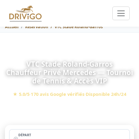
Accueil
Réservation
VTC Stade Roland-Garros
VTC Stade Roland-Garros
Chauffeur Privé Mercedes — Tournoi
de Tennis & Accès VIP
★ 5.0/5
·
170 avis Google vérifiés
·
Disponible 24h/24
162 €
À partir de
(CDG ⇄ Stade Roland-Garros, berline, péages
en sus)
DÉPART