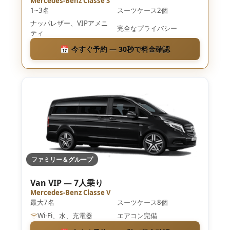
Mercedes-Benz Classe S
1~3名
スーツケース2個
ナッパレザー、VIPアメニ
完全なプライバシー
ティ
📅 今すぐ予約 — 30秒で料金確認
ファミリー＆グループ
Van VIP — 7人乗り
Mercedes-Benz Classe V
最大7名
スーツケース8個
Wi-Fi、水、充電器
エアコン完備