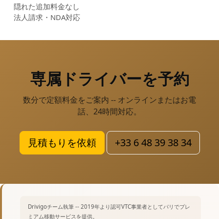
隠れた追加料金なし
法人請求・NDA対応
専属ドライバー
を予約
数分で定額料金をご案内 -- オンラインまたはお電
話、24時間対応。
見積もりを依頼
+33 6 48 39 38 34
Drivigoチーム執筆 -- 2019年より認可VTC事業者としてパリでプレ
ミアム移動サービスを提供。