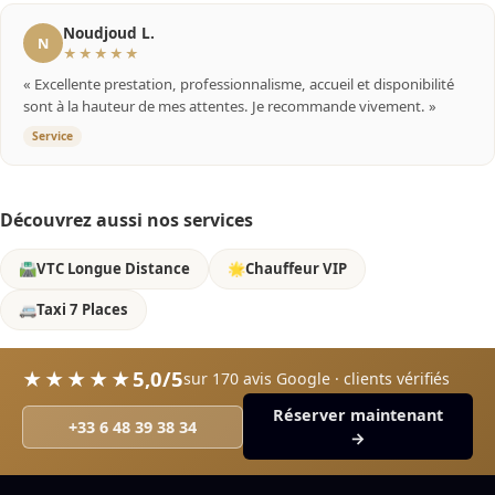
Noudjoud L.
N
★★★★★
« Excellente prestation, professionnalisme, accueil et disponibilité
sont à la hauteur de mes attentes. Je recommande vivement. »
Service
Découvrez aussi nos services
🛣️
VTC Longue Distance
🌟
Chauffeur VIP
🚐
Taxi 7 Places
5,0/5
★★★★★
sur 170 avis Google · clients vérifiés
Réserver maintenant
+33 6 48 39 38 34
→