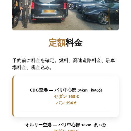
定額
料金
予約前に料金を確定。燃料、高速道路料金、駐車
場料金、税金込み。
CDG空港 — パリ中心部
34km · 約45分
セダン
163 €
バン
194 €
オルリー空港 — パリ中心部
18km · 約32分