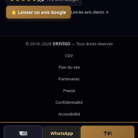
⭐ Laisser un avis Google
Lire les avis clients →
© 2018–2026
DRIVIGO
— Tous droits réservés
·
CGV
·
Plan du site
·
Partenaires
·
Presse
·
Confidentialité
·
Accessibilité
電話
WhatsApp
予約