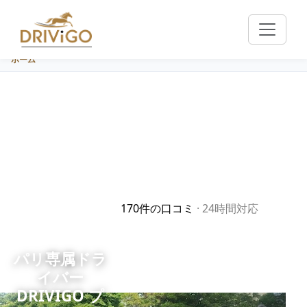
ホーム
170件の口コミ
·
24時間対応
空港送迎、法人移動、長距離トランスファ
ー。メルセデス E & V‑Class、バイリンガ
ルドライバー、Wi‑Fi完備、定額料金。
パリ
専属ドラ
イバー
129 €
DRIVIGO プ
セダン
から · オルリー — パリ · ~約