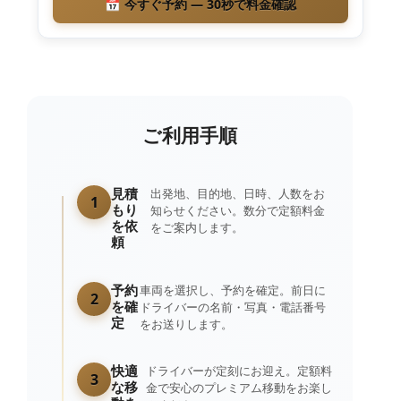
📅 今すぐ予約 — 30秒で料金確認
ご利用
手順
見積
出発地、目的地、日時、人数をお
1
もり
知らせください。数分で定額料金
を依
をご案内します。
頼
予約
車両を選択し、予約を確定。前日に
2
を確
ドライバーの名前・写真・電話番号
定
をお送りします。
快適
ドライバーが定刻にお迎え。定額料
3
な移
金で安心のプレミアム移動をお楽し