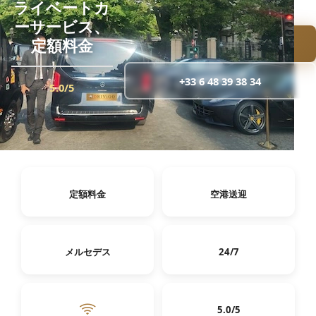
ライベートカ
32分
ーサービス、
定額料金
見積もりを依頼
+33 6 48 39 38 34
5.0/5
·
予約時のお支払い · 高速道路・駐車場料金込
み
定額料金
空港送迎
メルセデス
24/7
5.0/5