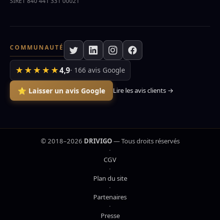
SIRET 840 441 331 00021
COMMUNAUTÉ
★★★★★
4,9
· 166 avis Google
⭐ Laisser un avis Google
Lire les avis clients →
© 2018–2026
DRIVIGO
— Tous droits réservés
·
CGV
·
Plan du site
·
Partenaires
·
Presse