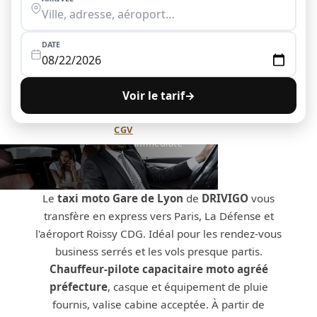
DATE
Voir le tarif
→
Annulation flexible (
CGV
) · Paiement sécurisé · Confirmation
immédiate
Le
taxi moto Gare de Lyon
de
DRIVIGO
vous
transfère en express vers Paris, La Défense et
l'aéroport Roissy CDG. Idéal pour les rendez-vous
business serrés et les vols presque partis.
Chauffeur-pilote capacitaire moto agréé
préfecture
, casque et équipement de pluie
fournis, valise cabine acceptée. À partir de