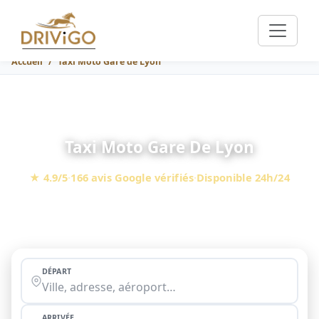
Accueil
Taxi Moto Gare de Lyon
Taxi Moto Gare De Lyon
★ 4.9/5
·
166 avis Google vérifiés
·
Disponible 24h/24
101 €
À partir de
(Taxi Moto Gare de Lyon — Paris centre,
berline, péages en sus)
DÉPART
ARRIVÉE