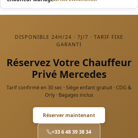
DISPONIBLE 24H/24 · 7J/7 · TARIF FIXE
GARANTI
Réservez Votre Chauffeur
Privé Mercedes
Tarif confirmé en 30 sec · Siège enfant gratuit · CDG &
Orly · Bagages inclus
Réserver maintenant
+33 6 48 39 38 34