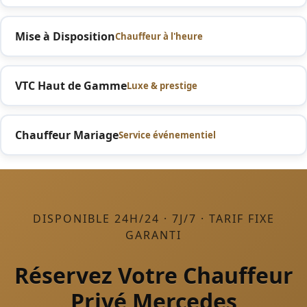
Mise à Disposition
Chauffeur à l'heure
VTC Haut de Gamme
Luxe & prestige
Chauffeur Mariage
Service événementiel
DISPONIBLE 24H/24 · 7J/7 · TARIF FIXE
GARANTI
Réservez Votre Chauffeur
Privé Mercedes