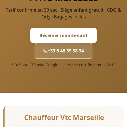
Tarif confirmé en 30 sec · Siège enfant gratuit · CDG &
Orly · Bagages inclus
Réserver maintenant
+33 6 48 39 38 34
5.0/5 sur 170 avis Google — service certifié depuis 2019
Chauffeur Vtc Marseille