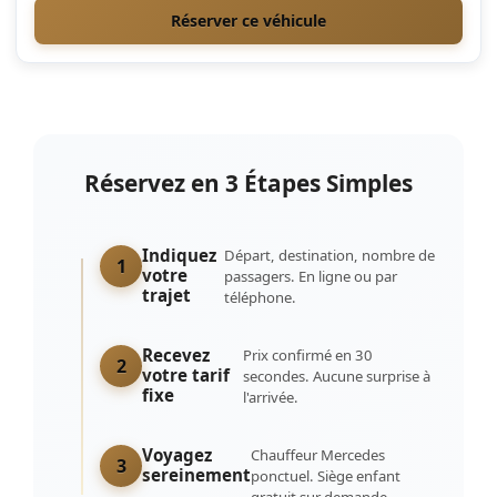
Réserver ce véhicule
Réservez en 3 Étapes Simples
Indiquez
Départ, destination, nombre de
1
votre
passagers. En ligne ou par
trajet
téléphone.
Recevez
Prix confirmé en 30
2
votre tarif
secondes. Aucune surprise à
fixe
l'arrivée.
Voyagez
Chauffeur Mercedes
3
sereinement
ponctuel. Siège enfant