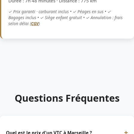
Durée : 7h 48 minutes · Distance : 775 km
✓ Prix garanti · carburant inclus • ✓ Péages en sus • ✓
Bagages inclus • ✓ Siège enfant gratuit • ✓ Annulation : frais
selon délai (
CGV
)
Questions Fréquentes
+
Quel est le prix d'un VTC à Marseille ?