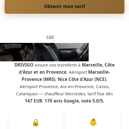
Obtenir mon tarif
06 48 39 38 34
Annulation flexible (
CGV
) · Paiement sécurisé · Confirmation
immédiate
DRIVIGO
assure vos transferts à
Marseille, Côte
d'Azur et en Provence
. Aéroport
Marseille-
Provence (MRS)
,
Nice Côte d'Azur (NCE)
.
Aéroport Provence, Aix-en-Provence, Cassis,
Calanques — chauffeur Mercedes, tarif fixe dès
147 EUR
.
170 avis Google, note 5.0/5.
🔒
👶