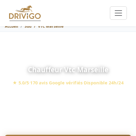
Accueil
Sud
VTC Marseille
Chauffeur Vtc Marseille
★ 5.0/5
·
170 avis Google vérifiés
·
Disponible 24h/24
Mercedes Classe E, V & S · Tarif fixe garanti · Siège enfant
gratuit
147 €
À partir de
(VTC Marseille — Aéroport Provence, berline,
péages en sus)