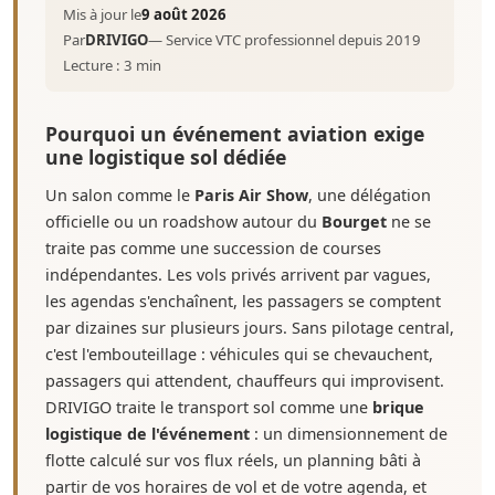
Mis à jour le
9 août 2026
Par
DRIVIGO
— Service VTC professionnel depuis 2019
Lecture : 3 min
Pourquoi un événement aviation exige
une logistique sol dédiée
Un salon comme le
Paris Air Show
, une délégation
officielle ou un roadshow autour du
Bourget
ne se
traite pas comme une succession de courses
indépendantes. Les vols privés arrivent par vagues,
les agendas s'enchaînent, les passagers se comptent
par dizaines sur plusieurs jours. Sans pilotage central,
c'est l'embouteillage : véhicules qui se chevauchent,
passagers qui attendent, chauffeurs qui improvisent.
DRIVIGO traite le transport sol comme une
brique
logistique de l'événement
: un dimensionnement de
flotte calculé sur vos flux réels, un planning bâti à
partir de vos horaires de vol et de votre agenda, et