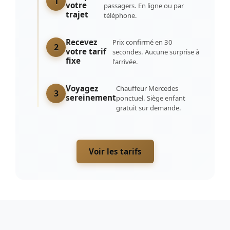
1
votre
passagers. En ligne ou par
trajet
téléphone.
Recevez
Prix confirmé en 30
2
votre tarif
secondes. Aucune surprise à
fixe
l'arrivée.
Voyagez
Chauffeur Mercedes
3
sereinement
ponctuel. Siège enfant
gratuit sur demande.
Voir les tarifs