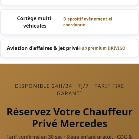
Cortège multi-
Dispositif événementiel
coordonné
véhicules
Aviation d'affaires & jet privé
Hub premium DRIVIGO
DISPONIBLE 24H/24 · 7J/7 · TARIF FIXE
GARANTI
Réservez Votre Chauffeur
Privé Mercedes
Tarif confirmé en 30 sec · Siège enfant gratuit · CDG &