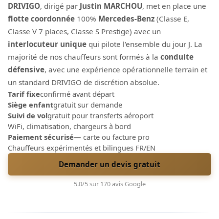
DRIVIGO
, dirigé par
Justin MARCHOU
, met en place une
flotte coordonnée
100%
Mercedes-Benz
(Classe E,
Classe V 7 places, Classe S Prestige) avec un
interlocuteur unique
qui pilote l'ensemble du jour J. La
majorité de nos chauffeurs sont formés à la
conduite
défensive
, avec une expérience opérationnelle terrain et
un standard DRIVIGO de discrétion absolue.
Tarif fixe
confirmé avant départ
Siège enfant
gratuit sur demande
Suivi de vol
gratuit pour transferts aéroport
WiFi, climatisation, chargeurs à bord
Paiement sécurisé
— carte ou facture pro
Chauffeurs expérimentés et bilingues FR/EN
Demander un devis gratuit
5.0/5 sur 170 avis Google