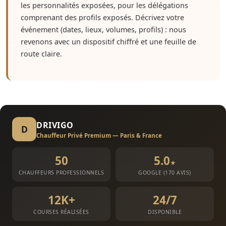
les personnalités exposées, pour les délégations
comprenant des profils exposés. Décrivez votre
événement (dates, lieux, volumes, profils) : nous
revenons avec un dispositif chiffré et une feuille de
route claire.
DRIVIGO
D
Chauffeur Privé Premium — Paris & France
50
5.0
★
CHAUFFEURS PROFESSIONNELS
GOOGLE (170 AVIS)
12K+
24/7
COURSES RÉALISÉES
DISPONIBLE