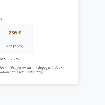
is
236 €
Van (7 pax)
ance : 52 km
clus • ✓ Péages en sus • ✓ Bagages inclus • ✓
ation : frais selon délai (
CGV
)