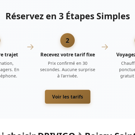
Réservez en 3 Étapes Simples
2
→
→
e trajet
Recevez votre tarif fixe
Voyage
nation,
Prix confirmé en 30
Chauff
agers. En
secondes. Aucune surprise
ponctue
éléphone.
à l'arrivée.
gratui
Voir les tarifs