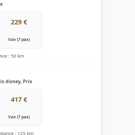
ix
229 €
Van (7 pax)
ance : 50 km
s disney, Prix
417 €
Van (7 pax)
istance : 125 km