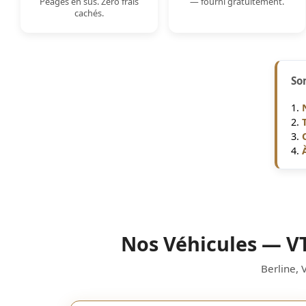
Péages en sus. Zéro frais
— fourni gratuitement.
cachés.
So
Nos Véhicules — VT
Berline, 