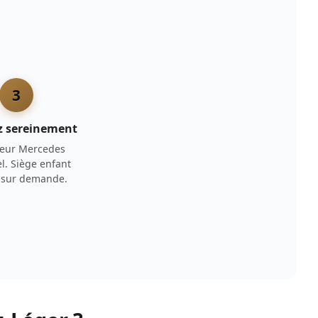
3
z sereinement
eur Mercedes
l. Siège enfant
t sur demande.