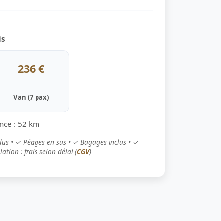
is
236 €
Van (7 pax)
ance : 52 km
clus • ✓ Péages en sus • ✓ Bagages inclus • ✓
ation : frais selon délai (
CGV
)