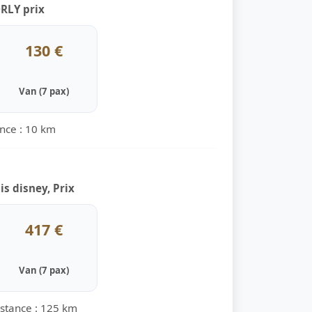
RLY prix
130 €
Van (7 pax)
ance : 10 km
s disney, Prix
417 €
Van (7 pax)
istance : 125 km