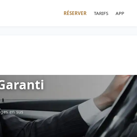
RÉSERVER
TARIFS
APP
 Garanti
ages en sus