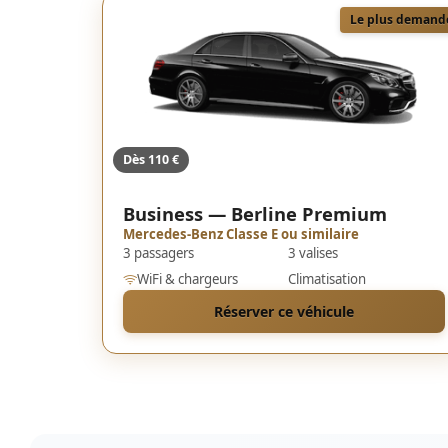
Le plus demand
Dès 110 €
Business — Berline Premium
Mercedes-Benz Classe E ou similaire
3 passagers
3 valises
WiFi & chargeurs
Climatisation
Réserver ce véhicule