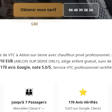
Obtenir mon tarif
06 48 39 38 34
Annulation flexible (
CGV
) · Paiement sécurisé · Confirmation immédiat
ce de VTC à Ablon-sur-Seine avec chauffeur privé professionnel
10 EUR
(ABLON SUR SEINE ORLY), siège enfant gratuit, suivi de 
.
170 avis Google, note 5.0/5.
Service VTC professionnel certifi
👪
⭐
Jusqu'à 7 Passagers
170 Avis Vérifiés
Mercedes Classe V —
5.0/5 sur Google. Clients