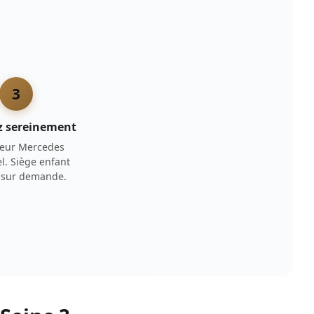
3
z sereinement
eur Mercedes
l. Siège enfant
t sur demande.