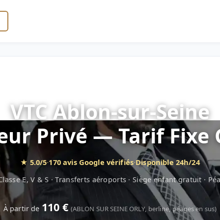
VTC Ablon-sur-Seine
ur Privé — Tarif Fixe
★ 5.0/5
·
170 avis Google vérifiés
·
Disponible 24h/24
lasse E, V & S · Transferts aéroports · Siège enfant gratuit · Pé
110 €
À partir de
(ABLON SUR SEINE ORLY, berline, péages en sus)