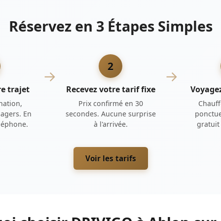
Réservez en 3 Étapes Simples
2
→
→
e trajet
Recevez votre tarif fixe
Voyage
nation,
Prix confirmé en 30
Chauff
agers. En
secondes. Aucune surprise
ponctue
éléphone.
à l'arrivée.
gratui
Voir les tarifs