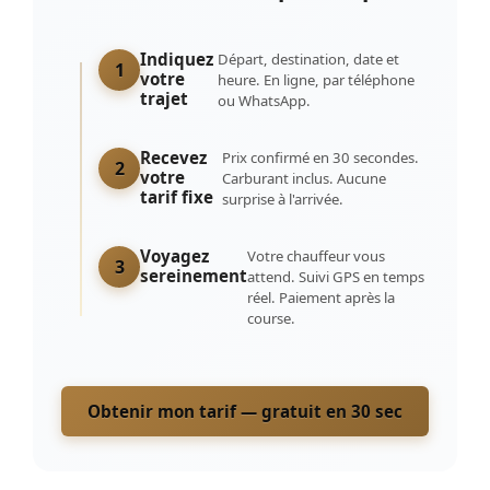
Indiquez
Départ, destination, date et
1
votre
heure. En ligne, par téléphone
trajet
ou WhatsApp.
Recevez
Prix confirmé en 30 secondes.
2
votre
Carburant inclus. Aucune
tarif fixe
surprise à l'arrivée.
Voyagez
Votre chauffeur vous
3
sereinement
attend. Suivi GPS en temps
réel. Paiement après la
course.
Obtenir mon tarif — gratuit en 30 sec