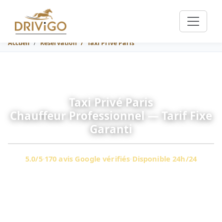
Accueil
Réservation
Taxi Privé Paris
Taxi Privé Paris
Chauffeur Professionnel — Tarif Fixe
Garanti
5.0/5
·
170 avis Google vérifiés
·
Disponible 24h/24
Mercedes premium · Prix garanti en 30 sec · CDG & Orly ·
Versailles · Disney · Carburant inclus
169 €
À partir de
(Paris–Versailles, berline 3 pax)