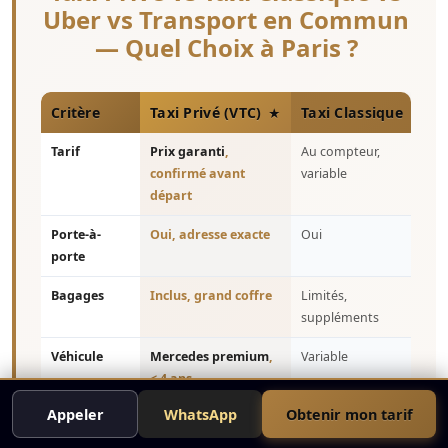
Uber vs Transport en Commun
— Quel Choix à Paris ?
Critère
Taxi Privé (VTC)
Taxi Classique
Ube
Tarif
Prix garanti
,
Au compteur,
Tar
confirmé avant
variable
(sur
départ
Porte-à-
Oui, adresse exacte
Oui
Oui
porte
Bagages
Inclus, grand coffre
Limités,
Cof
suppléments
Véhicule
Mercedes premium
,
Variable
Vari
< 4 ans
gara
Appeler
WhatsApp
Obtenir mon tarif
Disponibilité
24h/24, réservation à
Selon
Sel
l'avance
disponibilité
dem