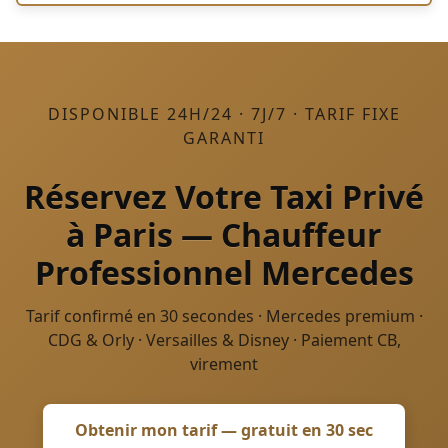
DISPONIBLE 24H/24 · 7J/7 · TARIF FIXE
GARANTI
Réservez Votre Taxi Privé
à Paris — Chauffeur
Professionnel Mercedes
Tarif confirmé en 30 secondes · Mercedes premium ·
CDG & Orly · Versailles & Disney · Paiement CB,
virement
Obtenir mon tarif — gratuit en 30 sec