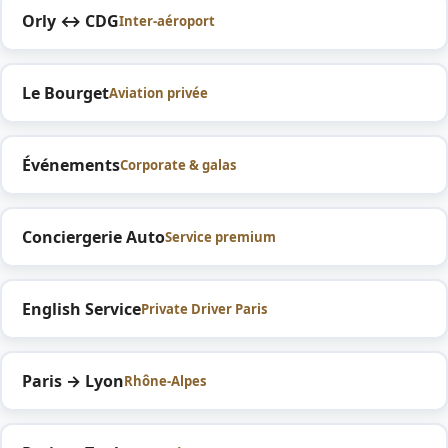
Orly ↔ CDG
Inter-aéroport
Le Bourget
Aviation privée
Événements
Corporate & galas
Conciergerie Auto
Service premium
English Service
Private Driver Paris
Paris → Lyon
Rhône-Alpes