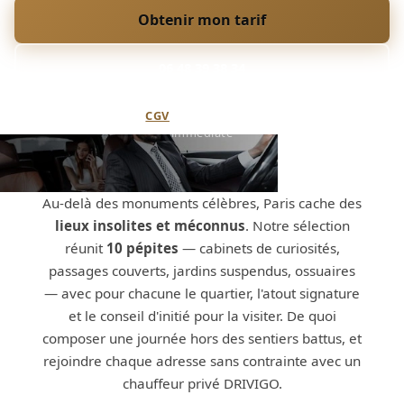
Obtenir mon tarif
06 48 39 38 34
Annulation flexible (
CGV
) · Paiement sécurisé · Confirmation
immédiate
Au-delà des monuments célèbres, Paris cache des
lieux insolites et méconnus
. Notre sélection
réunit
10 pépites
— cabinets de curiosités,
passages couverts, jardins suspendus, ossuaires
— avec pour chacune le quartier, l'atout signature
et le conseil d'initié pour la visiter. De quoi
composer une journée hors des sentiers battus, et
rejoindre chaque adresse sans contrainte avec un
chauffeur privé DRIVIGO.