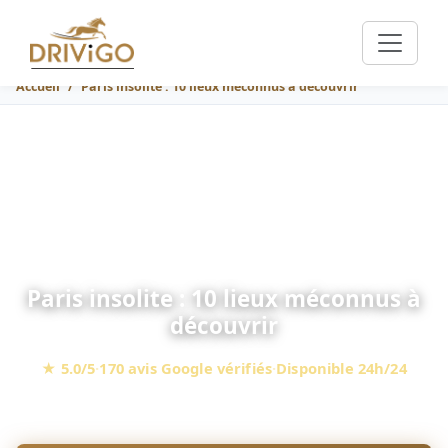
Accueil
Paris insolite : 10 lieux méconnus à découvrir
Paris insolite : 10 lieux méconnus à
découvrir
★ 5.0/5
·
170 avis Google vérifiés
·
Disponible 24h/24
Le guide DRIVIGO — chauffeur privé à Paris