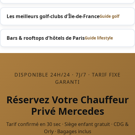
Les meilleurs golf-clubs d'Île-de-France
Guide golf
Bars & rooftops d'hôtels de Paris
Guide lifestyle
DISPONIBLE 24H/24 · 7J/7 · TARIF FIXE
GARANTI
Réservez Votre Chauffeur
Privé Mercedes
Tarif confirmé en 30 sec · Siège enfant gratuit · CDG &
Orly · Bagages inclus