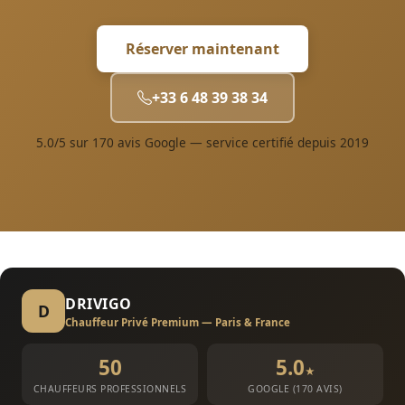
Réserver maintenant
+33 6 48 39 38 34
5.0/5 sur 170 avis Google — service certifié depuis 2019
DRIVIGO
D
Chauffeur Privé Premium — Paris & France
50
5.0
★
CHAUFFEURS PROFESSIONNELS
GOOGLE (170 AVIS)