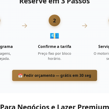
Reserve em 3 Passos
2
→
→
💶
ograma
Confirme a tarifa
Servi
ragens,
Preço fixo por bloco
O motori
ejada.
horário.
s
📅 Pedir orçamento — grátis em 30 seg
Para Negócios e Lazer Premiu