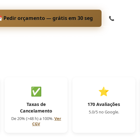
 Pedir orçamento — grátis em 30 seg
📞 06 48 39 38
 seguro na reserva · Taxas de cancelamento aplicáveis · Confirmaçã
✅
⭐
Taxas de
170 Avaliações
Cancelamento
5.0/5 no Google.
De 20% (>48 h) a 100%.
Ver
CGV