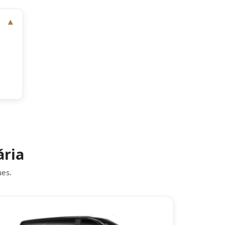
ária
ues.