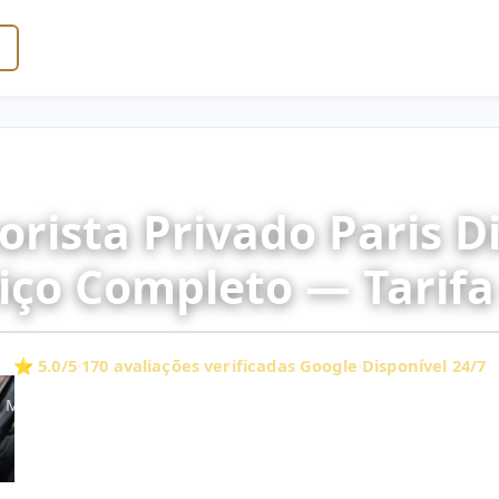
rista Privado Paris D
iço Completo — Tarifa
⭐ 5.0/5
·
170 avaliações verificadas Google
·
Disponível 24/7
 Motorista bilíngue · Roadshows, reuniões, compras, eventos o
& Champagne
100 €/h
Desde
(berlina Business, 3 pax)