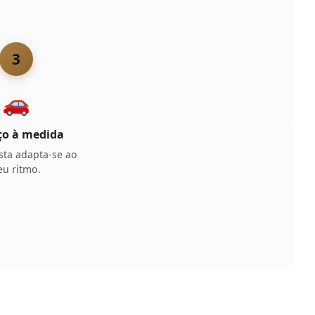
3
🚗
ço à medida
sta adapta-se ao
eu ritmo.
m