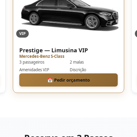
VIP
Prestige — Limusina VIP
Mercedes-Benz S-Class
3 passageiros
2 malas
Amenidades VIP
Discrição
📅 Pedir orçamento