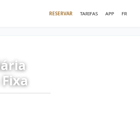
RESERVAR
TARIFAS
APP
FR
iária
 Fixa
u passeios a Versailles