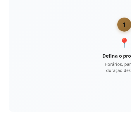
1
📍
Defina o pr
Horários, pa
duração des