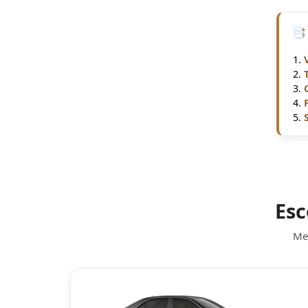
📑
Esc
Mer