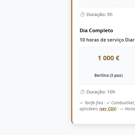
⏱ Duração: 5h
Dia Completo
10 horas de serviço Diar
1 000 €
Berlina (3 pax)
⏱ Duração: 10h
✓ Tarifa fixa · ✓ Combustíve
aplicáveis (
ver CGV
) · ✓ Hor