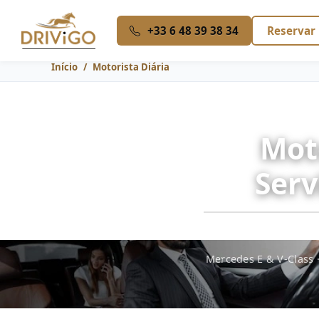
+33 6 48 39 38 34
Reservar
Início
Motorista Diária
Moto
Serv
Mercedes E & V-Class ·