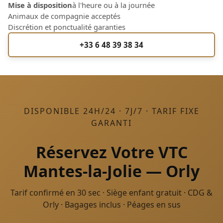
Mise à disposition
à l'heure ou à la journée
Animaux de compagnie acceptés
Discrétion et ponctualité garanties
+33 6 48 39 38 34
DISPONIBLE 24H/24 · 7J/7 · TARIF FIXE
GARANTI
Réservez Votre VTC
Mantes-la-Jolie — Orly
Tarif confirmé en 30 sec · Siège enfant gratuit · CDG &
Orly · Bagages inclus · Péages en sus