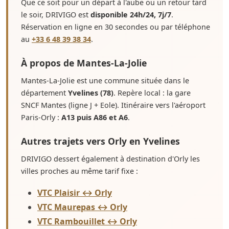
Que ce soit pour un départ à l'aube ou un retour tard
le soir, DRIVIGO est
disponible 24h/24, 7j/7
.
Réservation en ligne en 30 secondes ou par téléphone
au
+33 6 48 39 38 34
.
À propos de Mantes-La-Jolie
Mantes-La-Jolie est une commune située dans le
département
Yvelines (78)
. Repère local : la gare
SNCF Mantes (ligne J + Eole). Itinéraire vers l'aéroport
Paris-Orly :
A13 puis A86 et A6
.
Autres trajets vers Orly en Yvelines
DRIVIGO dessert également à destination d'Orly les
villes proches au même tarif fixe :
VTC Plaisir ↔ Orly
VTC Maurepas ↔ Orly
VTC Rambouillet ↔ Orly