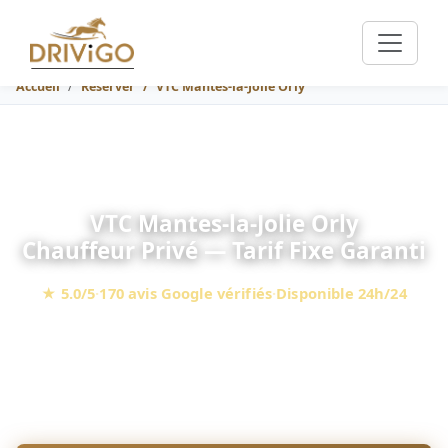
Accueil
Réserver
VTC Mantes-la-Jolie Orly
VTC Mantes-la-Jolie Orly
Chauffeur Privé — Tarif Fixe Garanti
★ 5.0/5
·
170 avis Google vérifiés
·
Disponible 24h/24
Mercedes Classe E, V & S · Mantes-la-Jolie - Orly : 56
minutes · Siège enfant gratuit
227 €
À partir de
(Mantes-la-Jolie - Orly, berline, péages en sus)