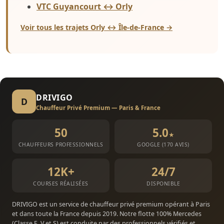
VTC Guyancourt ↔ Orly
Voir tous les trajets Orly ↔ Île-de-France →
DRIVIGO
D
Chauffeur Privé Premium — Paris & France
50
5.0
★
CHAUFFEURS PROFESSIONNELS
GOOGLE (170 AVIS)
12K+
24/7
COURSES RÉALISÉES
DISPONIBLE
DRIVIGO est un service de chauffeur privé premium opérant à Paris
et dans toute la France depuis 2019. Notre flotte 100% Mercedes
(Classe E, V et S) est conduite par des professionnels vérifiés et