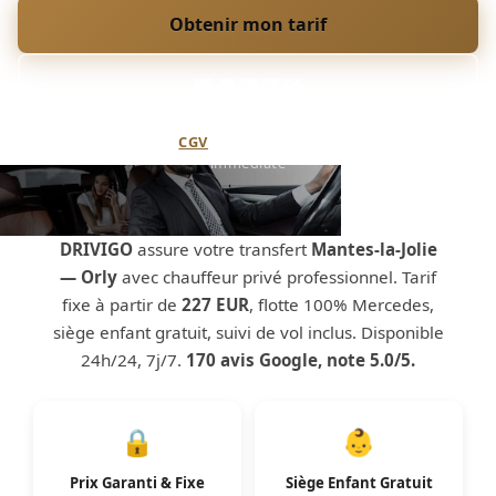
Obtenir mon tarif
06 48 39 38 34
Annulation flexible (
CGV
) · Paiement sécurisé · Confirmation
immédiate
DRIVIGO
assure votre transfert
Mantes-la-Jolie
— Orly
avec chauffeur privé professionnel. Tarif
fixe à partir de
227 EUR
, flotte 100% Mercedes,
siège enfant gratuit, suivi de vol inclus. Disponible
24h/24, 7j/7.
170 avis Google, note 5.0/5.
🔒
👶
Prix Garanti & Fixe
Siège Enfant Gratuit