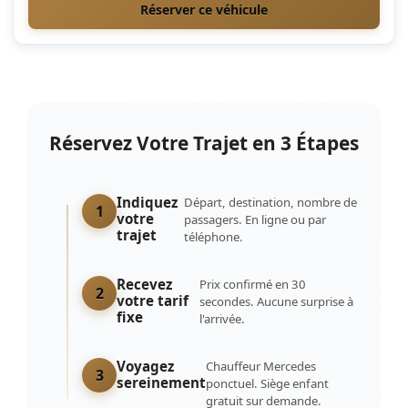
Réserver ce véhicule
Réservez Votre Trajet en 3 Étapes
Indiquez
Départ, destination, nombre de
1
votre
passagers. En ligne ou par
trajet
téléphone.
Recevez
Prix confirmé en 30
2
votre tarif
secondes. Aucune surprise à
fixe
l'arrivée.
Voyagez
Chauffeur Mercedes
3
sereinement
ponctuel. Siège enfant
gratuit sur demande.